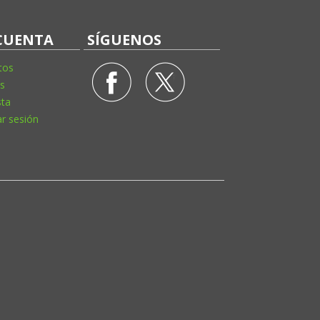
CUENTA
SÍGUENOS
tos
s
sta
ar sesión