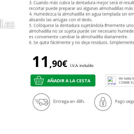
3. Cuando más cubra la dentadura mejor será el resu
recortar puede preparar así algunas almohadillas más
4. Humedezca la almohadilla en agua templada sin em
alisando las arrugas con el dedo.
5. Colóquese la dentadura sujetándola firmemente unos i
almohadilla no se sujeta puede ser necesario humede
es conveniente cambiar la almohadilla diariamente.
6. Se quita fácilmente y no deja residuos. Simplemente
11
,90€
I.V.A. incluído
Ver todos l
AÑADIR A LA CESTA
COMBE E