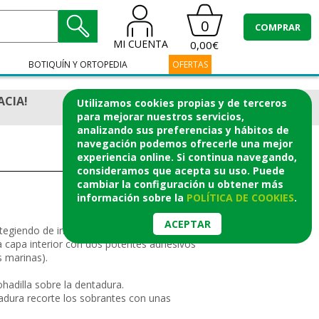
0
COMPRAR
MI CUENTA
0,00€
BOTIQUÍN Y ORTOPEDIA
OFERTAS
ACIA!
Utilizamos cookies propias y de terceros
para mejorar nuestros servicios,
analizando sus preferencias y hábitos de
navegación podemos ofrecerle una mejor
experiencia online. Si continua navegando,
consideramos que acepta su uso. Puede
cambiar la configuración u obtener
más
información
sobre la
POLÍTICA DE COOKIES
.
ACEPTAR
tegiendo de irritaciones y otras molestias,
 capa interior con dos potentes adhesivos
s marinas).
hadilla sobre la dentadura.
tadura recorte los sobrantes con unas