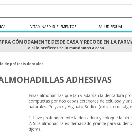
ICA
VITAMINAS Y SUPLEMENTOS
SALUD SEXUAL
PRA CÓMODAMENTE DESDE CASA Y RECOGE EN LA FARM
o si lo prefieres te lo mandamos a casa
do de prótesis dentales
 ALMOHADILLAS ADHESIVAS
Finas almohadillas que fijan y adaptan la dentadura pro
compuetas por dos capas exteriores de celulosa y una
naturales: Polyvox y Alginato Sódico (extracto de alga
1. Lave profundamente la dentadura y coloque la almo
2. Si la almohadilla es demasiado grande para su den
tijeras.