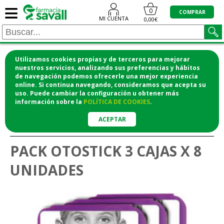
≡
0
COMPRAR
MI CUENTA
0,00€
Utilizamos cookies propias y de terceros para mejorar
¡COMPRA CÓMODAMENTE DESDE CASA Y RECOGE
nuestros servicios, analizando sus preferencias y hábitos
de navegación podemos ofrecerle una mejor experiencia
EN LA FARMACIA!
online. Si continua navegando, consideramos que acepta su
o si lo prefieres te lo mandamos a casa
uso. Puede cambiar la configuración u obtener
más
información
sobre la
POLÍTICA DE COOKIES
.
>
>
Botiquín y ortopedia
Protectores y apósitos
Correctores de
ACEPTAR
orejas
PACK OTOSTICK 3 CAJAS X 8
UNIDADES