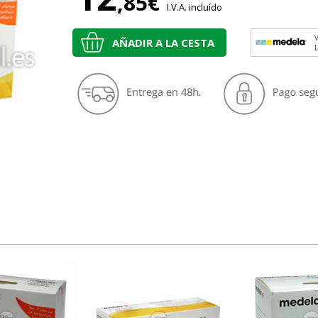
,85€
I.V.A. incluído
V
AÑADIR A LA CESTA