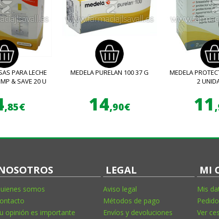
SAS PARA LECHE
MEDELA PURELAN 100 37 G
MEDELA PROTEC
MP & SAVE 20 U
2 UNID
4
14
11
,85€
,90€
NOSOTROS
LEGAL
MI 
uienes somos
Aviso legal
Mis da
ontacto
Métodos de pago
Pedido
u opinión es importante
Envíos y devoluciones
Ver ce