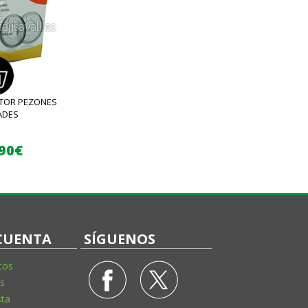
TOR PEZONES
ADES
,90€
CUENTA
SÍGUENOS
tos
s
sta