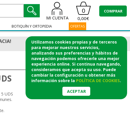
0
COMPRAR
MI CUENTA
0,00€
BOTIQUÍN Y ORTOPEDIA
OFERTAS
ACIA!
Utilizamos cookies propias y de terceros
para mejorar nuestros servicios,
analizando sus preferencias y hábitos de
navegación podemos ofrecerle una mejor
experiencia online. Si continua navegando,
consideramos que acepta su uso. Puede
cambiar la configuración u obtener
más
UDS
información
sobre la
POLÍTICA DE COOKIES
.
ACEPTAR
 5 UDS
omunes.
te.