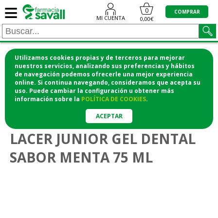
≡
0
COMPRAR
MI CUENTA
0,00€
Utilizamos cookies propias y de terceros para mejorar
¡COMPRA CÓMODAMENTE DESDE CASA Y RECOGE
nuestros servicios, analizando sus preferencias y hábitos
de navegación podemos ofrecerle una mejor experiencia
EN LA FARMACIA!
online. Si continua navegando, consideramos que acepta su
o si lo prefieres te lo mandamos a casa
uso. Puede cambiar la configuración u obtener
más
información
sobre la
POLÍTICA DE COOKIES
.
>
>
Higiene y cosmética
Higiene bucodental
Pastas dentífricas
ACEPTAR
LACER JUNIOR GEL DENTAL
SABOR MENTA 75 ML