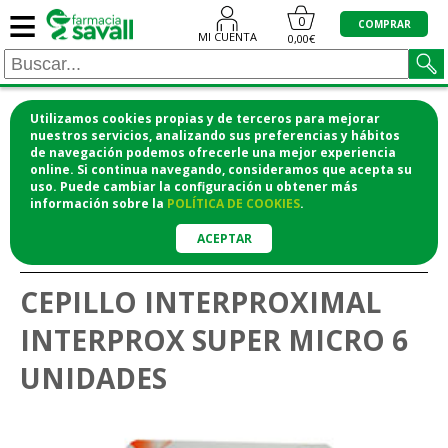
≡
0
COMPRAR
MI CUENTA
0,00€
Utilizamos cookies propias y de terceros para mejorar
¡COMPRA CÓMODAMENTE DESDE CASA Y RECOGE
nuestros servicios, analizando sus preferencias y hábitos
de navegación podemos ofrecerle una mejor experiencia
EN LA FARMACIA!
online. Si continua navegando, consideramos que acepta su
o si lo prefieres te lo mandamos a casa
uso. Puede cambiar la configuración u obtener
más
información
sobre la
POLÍTICA DE COOKIES
.
>
>
Higiene y cosmética
Higiene bucodental
Cepillos
ACEPTAR
interdentales
CEPILLO INTERPROXIMAL
INTERPROX SUPER MICRO 6
UNIDADES