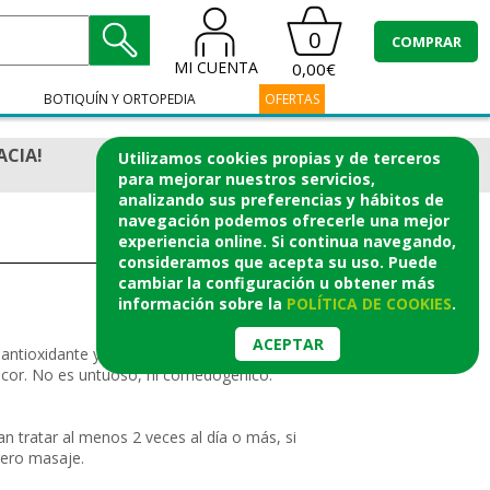
0
COMPRAR
MI CUENTA
0,00€
BOTIQUÍN Y ORTOPEDIA
OFERTAS
ACIA!
Utilizamos cookies propias y de terceros
para mejorar nuestros servicios,
analizando sus preferencias y hábitos de
navegación podemos ofrecerle una mejor
experiencia online. Si continua navegando,
consideramos que acepta su uso. Puede
cambiar la configuración u obtener
más
información
sobre la
POLÍTICA DE COOKIES
.
ACEPTAR
ntioxidante y antirradicales libre.
 picor. No es untuoso, ni comedogénico.
 tratar al menos 2 veces al día o más, si
igero masaje.