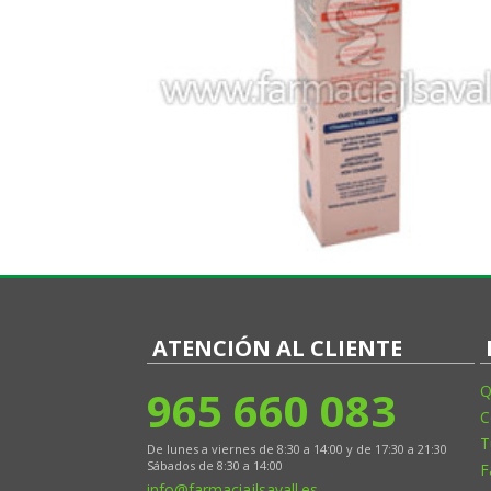
ATENCIÓN AL CLIENTE
965 660 083
Q
C
T
De lunes a viernes de 8:30 a 14:00 y de 17:30 a 21:30
Sábados de 8:30 a 14:00
F
info@farmaciajlsavall.es