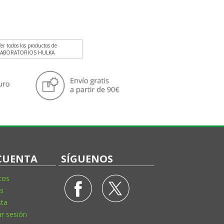
er todos los productos de
LABORATORIOS HULKA
CUENTA
SÍGUENOS
tos
s
sta
ar sesión