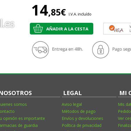
14
,85€
I.V.A. incluído
V
AÑADIR A LA CESTA
NOSOTROS
LEGAL
MI 
uienes somos
Aviso legal
Mis da
ontacto
Métodos de pago
Pedido
u opinión es importante
Envíos y devoluciones
Ver ce
armacias de guardia
Política de privacidad
Finaliz