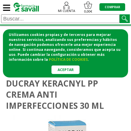
≡
0
COMPRAR
MI CUENTA
0,00€
Utilizamos cookies propias y de terceros para mejorar
¡COMPRA CÓMODAMENTE DESDE CASA Y RECOGE
nuestros servicios, analizando sus preferencias y hábitos
de navegación podemos ofrecerle una mejor experiencia
EN LA FARMACIA!
online. Si continua navegando, consideramos que acepta su
o si lo prefieres te lo mandamos a casa
uso. Puede cambiar la configuración u obtener
más
información
sobre la
POLÍTICA DE COOKIES
.
>
>
Higiene y cosmética
Cosmética facial
Pieles grasas
ACEPTAR
DUCRAY KERACNYL PP
CREMA ANTI
IMPERFECCIONES 30 ML