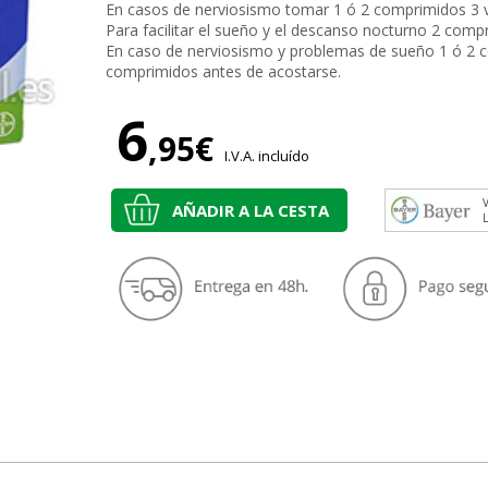
En casos de nerviosismo tomar 1 ó 2 comprimidos 3 v
Para facilitar el sueño y el descanso nocturno 2 comp
En caso de nerviosismo y problemas de sueño 1 ó 2 c
comprimidos antes de acostarse.
6
,95€
I.V.A. incluído
V
AÑADIR A LA CESTA