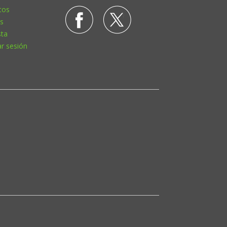
tos
s
sta
ar sesión