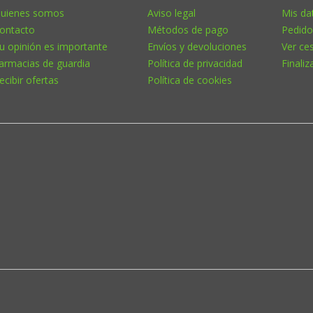
uienes somos
Aviso legal
Mis da
ontacto
Métodos de pago
Pedido
u opinión es importante
Envíos y devoluciones
Ver ce
armacias de guardia
Política de privacidad
Finaliz
ecibir ofertas
Política de cookies