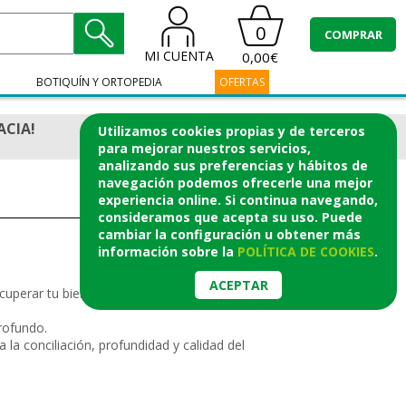
0
COMPRAR
MI CUENTA
0,00€
BOTIQUÍN Y ORTOPEDIA
OFERTAS
ACIA!
Utilizamos cookies propias y de terceros
para mejorar nuestros servicios,
analizando sus preferencias y hábitos de
navegación podemos ofrecerle una mejor
experiencia online. Si continua navegando,
consideramos que acepta su uso. Puede
cambiar la configuración u obtener
más
información
sobre la
POLÍTICA DE COOKIES
.
ACEPTAR
ecuperar tu bienestar día y noche. Con
profundo.
 la conciliación, profundidad y calidad del