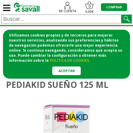
≡
0
COMPRAR
MI CUENTA
0,00€
Utilizamos cookies propias y de terceros para mejorar
¡COMPRA CÓMODAMENTE DESDE CASA Y RECOGE
nuestros servicios, analizando sus preferencias y hábitos
de navegación podemos ofrecerle una mejor experiencia
EN LA FARMACIA!
online. Si continua navegando, consideramos que acepta su
o si lo prefieres te lo mandamos a casa
uso. Puede cambiar la configuración u obtener
más
información
sobre la
POLÍTICA DE COOKIES
.
>
Vitaminas y suplementos
Relajación y sueño
ACEPTAR
PEDIAKID SUEÑO 125 ML