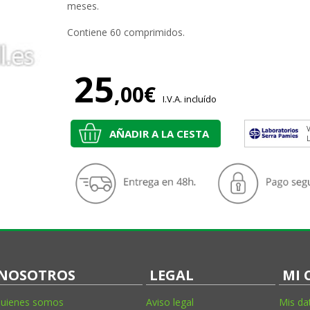
meses.
Contiene 60 comprimidos.
25
,00€
I.V.A. incluído
V
AÑADIR A LA CESTA
NOSOTROS
LEGAL
MI 
uienes somos
Aviso legal
Mis da