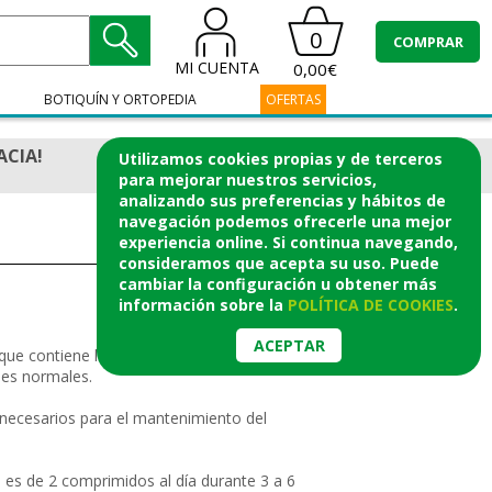
0
COMPRAR
MI CUENTA
0,00€
BOTIQUÍN Y ORTOPEDIA
OFERTAS
ACIA!
Utilizamos cookies propias y de terceros
para mejorar nuestros servicios,
analizando sus preferencias y hábitos de
navegación podemos ofrecerle una mejor
experiencia online. Si continua navegando,
consideramos que acepta su uso. Puede
cambiar la configuración u obtener
más
información
sobre la
POLÍTICA DE COOKIES
.
ACEPTAR
e contiene los nutrientes necesarios
nes normales.
 necesarios para el mantenimiento del
es de 2 comprimidos al día durante 3 a 6