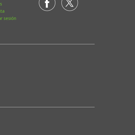
s
sta
ar sesión