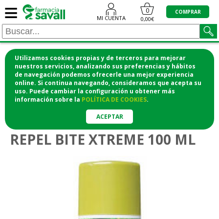
≡
0
COMPRAR
MI CUENTA
0,00€
Utilizamos cookies propias y de terceros para mejorar
¡COMPRA CÓMODAMENTE DESDE CASA Y RECOGE
nuestros servicios, analizando sus preferencias y hábitos
de navegación podemos ofrecerle una mejor experiencia
EN LA FARMACIA!
online. Si continua navegando, consideramos que acepta su
o si lo prefieres te lo mandamos a casa
uso. Puede cambiar la configuración u obtener
más
información
sobre la
POLÍTICA DE COOKIES
.
>
>
Higiene y cosmética
Cuidado corporal
Antimosquitos
ACEPTAR
REPEL BITE XTREME 100 ML