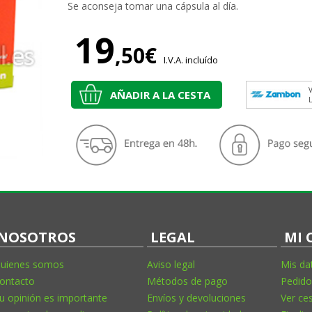
Se aconseja tomar una cápsula al día.
19
,50€
I.V.A. incluído
V
AÑADIR A LA CESTA
NOSOTROS
LEGAL
MI 
uienes somos
Aviso legal
Mis da
ontacto
Métodos de pago
Pedido
u opinión es importante
Envíos y devoluciones
Ver ce