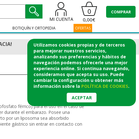
0
COMPRAR
MI CUENTA
0,00€
BOTIQUÍN Y ORTOPEDIA
OFERTAS
ACIA!
Utilizamos cookies propias y de terceros
para mejorar nuestros servicios,
analizando sus preferencias y hábitos de
navegación podemos ofrecerle una mejor
experiencia online. Si continua navegando,
consideramos que acepta su uso. Puede
cambiar la configuración u obtener
más
información
sobre la
POLÍTICA DE COOKIES
.
ACEPTAR
fosfato férrico) para el uso en el caso de
er durante el embarazo. Posee una
erto por un liposoma sea absorbido
iente gástrico sin entrar en contacto con