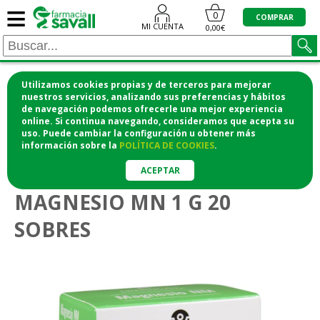
≡
0
COMPRAR
MI CUENTA
0,00€
Utilizamos cookies propias y de terceros para mejorar
¡COMPRA CÓMODAMENTE DESDE CASA Y RECOGE
nuestros servicios, analizando sus preferencias y hábitos
de navegación podemos ofrecerle una mejor experiencia
EN LA FARMACIA!
online. Si continua navegando, consideramos que acepta su
o si lo prefieres te lo mandamos a casa
uso. Puede cambiar la configuración u obtener
más
información
sobre la
POLÍTICA DE COOKIES
.
Vitaminas y suplementos
ACEPTAR
MAGNESIO MN 1 G 20
SOBRES