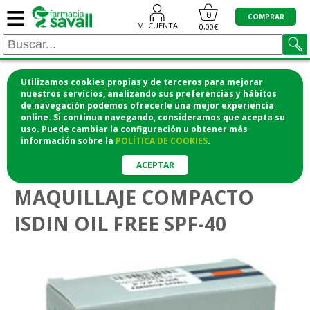
≡
0
COMPRAR
MI CUENTA
0,00€
Utilizamos cookies propias y de terceros para mejorar
¡COMPRA CÓMODAMENTE DESDE CASA Y RECOGE
nuestros servicios, analizando sus preferencias y hábitos
de navegación podemos ofrecerle una mejor experiencia
EN LA FARMACIA!
online. Si continua navegando, consideramos que acepta su
o si lo prefieres te lo mandamos a casa
uso. Puede cambiar la configuración u obtener
más
información
sobre la
POLÍTICA DE COOKIES
.
>
>
Higiene y cosmética
Cosmética facial
Maquillaje
ACEPTAR
MAQUILLAJE COMPACTO
ISDIN OIL FREE SPF-40