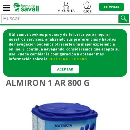
≡
0
COMPRAR
MI CUENTA
0,00€
Utilizamos cookies propias y de terceros para mejorar
¡COMPRA CÓMODAMENTE DESDE CASA Y RECOGE
nuestros servicios, analizando sus preferencias y hábitos
de navegación podemos ofrecerle una mejor experiencia
EN LA FARMACIA!
online. Si continua navegando, consideramos que acepta su
o si lo prefieres te lo mandamos a casa
uso. Puede cambiar la configuración u obtener
más
información
sobre la
POLÍTICA DE COOKIES
.
>
>
Bebé
Alimentación del bebé
Leche para bebé
ACEPTAR
ALMIRON 1 AR 800 G