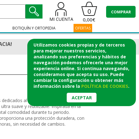
0
COMPRAR
MI CUENTA
0,00€
BOTIQUÍN Y ORTOPEDIA
OFERTAS
ACIA!
Utilizamos cookies propias y de terceros
para mejorar nuestros servicios,
analizando sus preferencias y hábitos de
navegación podemos ofrecerle una mejor
experiencia online. Si continua navegando,
consideramos que acepta su uso. Puede
cambiar la configuración u obtener
más
información
sobre la
POLÍTICA DE COOKIES
.
ACEPTAR
 dedicados al cuidado del periodo: una
tra suave y reutilizable. Inspirada en la
 total comodidad durante tu periodo.
e proporciona una protección duradera, con
 horas, sin necesidad de cambios.