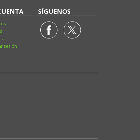
CUENTA
SÍGUENOS
tos
s
sta
ar sesión