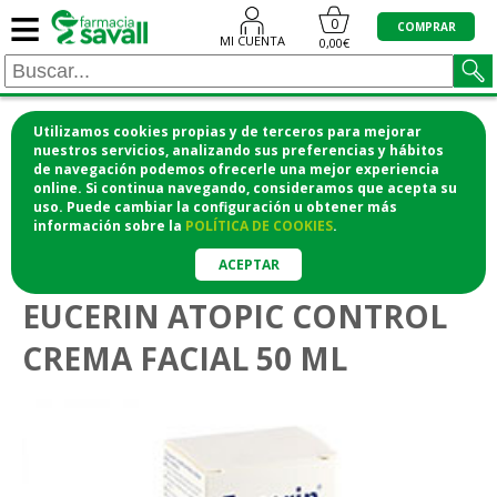
≡
0
COMPRAR
MI CUENTA
0,00€
Utilizamos cookies propias y de terceros para mejorar
¡COMPRA CÓMODAMENTE DESDE CASA Y RECOGE
nuestros servicios, analizando sus preferencias y hábitos
de navegación podemos ofrecerle una mejor experiencia
EN LA FARMACIA!
online. Si continua navegando, consideramos que acepta su
o si lo prefieres te lo mandamos a casa
uso. Puede cambiar la configuración u obtener
más
información
sobre la
POLÍTICA DE COOKIES
.
>
>
Higiene y cosmética
Cosmética facial
Pieles intolerantes
ACEPTAR
EUCERIN ATOPIC CONTROL
CREMA FACIAL 50 ML