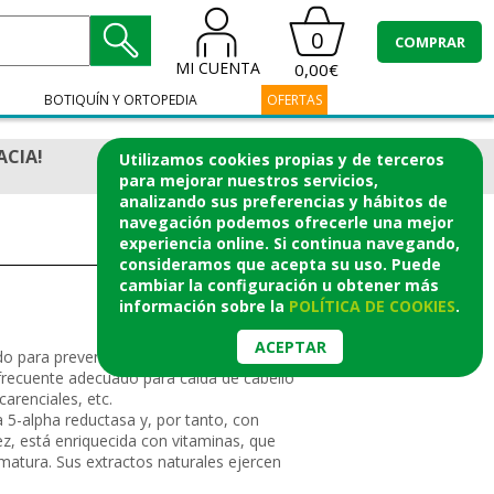
0
COMPRAR
MI CUENTA
0,00€
BOTIQUÍN Y ORTOPEDIA
OFERTAS
ACIA!
Utilizamos cookies propias y de terceros
para mejorar nuestros servicios,
analizando sus preferencias y hábitos de
navegación podemos ofrecerle una mejor
experiencia online. Si continua navegando,
consideramos que acepta su uso. Puede
cambiar la configuración u obtener
más
información
sobre la
POLÍTICA DE COOKIES
.
ACEPTAR
para prevenir la caída del cabello,
frecuente adecuado para caída de cabello
arenciales, etc.
a 5-alpha reductasa y, por tanto, con
ez, está enriquecida con vitaminas, que
ematura. Sus extractos naturales ejercen