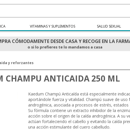
ICA
VITAMINAS Y SUPLEMENTOS
SALUD SEXUAL
PRA CÓMODAMENTE DESDE CASA Y RECOGE EN LA FARM
o si lo prefieres te lo mandamos a casa
aida y reforzantes
 CHAMPU ANTICAIDA 250 ML
Kaedum Champú Anticaída está especialmente indicado 
aportándole fuerza y vitalidad. Champú suave de uso 
androgénica, asociada a procesos de estrés, estados c
Su fórmula contiene un extracto inhibidor de la enzim
acción sobre el origen de la caída androgénica. A su v
actúan fortaleciendo el cabello y evitando la caída pr
una acción estimulante del cuero cabelludo.