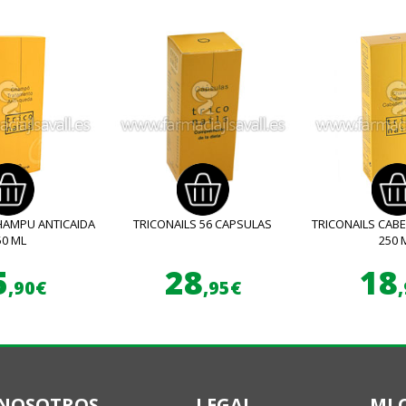
HAMPU ANTICAIDA
TRICONAILS 56 CAPSULAS
TRICONAILS CAB
50 ML
250 
5
28
18
,90€
,95€
NOSOTROS
LEGAL
MI 