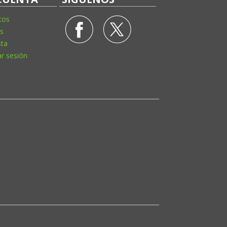
tos
s
sta
ar sesión