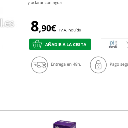
y aclarar con agua.
8
,90€
I.V.A. incluído
V
AÑADIR A LA CESTA