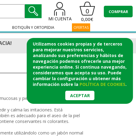
0
COMPRAR
MI CUENTA
0,00€
BOTIQUÍN Y ORTOPEDIA
OFERTAS
ACIA!
Utilizamos cookies propias y de terceros
para mejorar nuestros servicios,
analizando sus preferencias y hábitos de
navegación podemos ofrecerle una mejor
experiencia online. Si continua navegando,
consideramos que acepta su uso. Puede
cambiar la configuración u obtener
más
información
sobre la
POLÍTICA DE COOKIES
.
ACEPTAR
osas y pieles sensibles. Con extracto
ir y calma las irritaciones. Está
bién es adecuado para el aseo de la piel
contiene conservantes ni colorantes.
vemente utilizándolo como un jabón normal