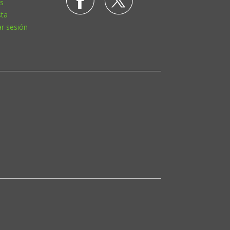
s
sta
ar sesión