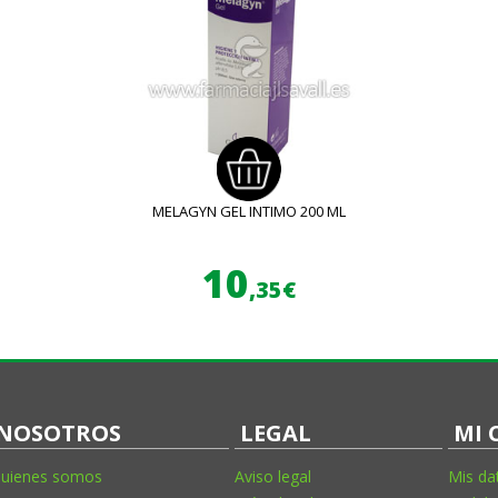
MELAGYN GEL INTIMO 200 ML
10
,35€
NOSOTROS
LEGAL
MI 
uienes somos
Aviso legal
Mis da