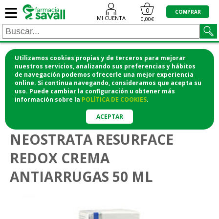
≡
0
COMPRAR
MI CUENTA
0,00€
Utilizamos cookies propias y de terceros para mejorar
¡COMPRA CÓMODAMENTE DESDE CASA Y RECOGE
nuestros servicios, analizando sus preferencias y hábitos
de navegación podemos ofrecerle una mejor experiencia
EN LA FARMACIA!
online. Si continua navegando, consideramos que acepta su
o si lo prefieres te lo mandamos a casa
uso. Puede cambiar la configuración u obtener
más
información
sobre la
POLÍTICA DE COOKIES
.
>
>
Higiene y cosmética
Cosmética facial
Antiedad
ACEPTAR
NEOSTRATA RESURFACE
REDOX CREMA
ANTIARRUGAS 50 ML