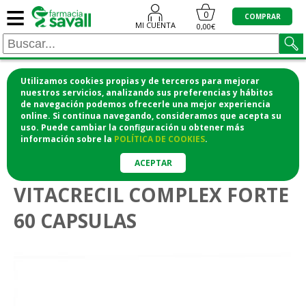
≡
0
COMPRAR
MI CUENTA
0,00€
Utilizamos cookies propias y de terceros para mejorar
¡COMPRA CÓMODAMENTE DESDE CASA Y RECOGE
nuestros servicios, analizando sus preferencias y hábitos
de navegación podemos ofrecerle una mejor experiencia
EN LA FARMACIA!
online. Si continua navegando, consideramos que acepta su
o si lo prefieres te lo mandamos a casa
uso. Puede cambiar la configuración u obtener
más
información
sobre la
POLÍTICA DE COOKIES
.
>
Vitaminas y suplementos
Cabello y uñas
ACEPTAR
VITACRECIL COMPLEX FORTE
60 CAPSULAS