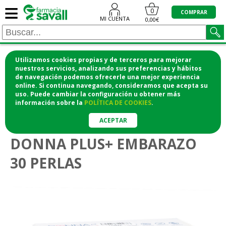
≡
0
COMPRAR
MI CUENTA
0,00€
Utilizamos cookies propias y de terceros para mejorar
¡COMPRA CÓMODAMENTE DESDE CASA Y RECOGE
nuestros servicios, analizando sus preferencias y hábitos
de navegación podemos ofrecerle una mejor experiencia
EN LA FARMACIA!
online. Si continua navegando, consideramos que acepta su
o si lo prefieres te lo mandamos a casa
uso. Puede cambiar la configuración u obtener
más
información
sobre la
POLÍTICA DE COOKIES
.
>
Embarazo
Vitaminas embarazo
ACEPTAR
DONNA PLUS+ EMBARAZO
30 PERLAS