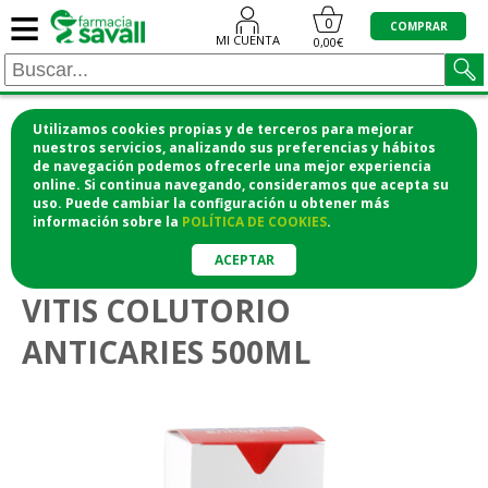
≡
0
COMPRAR
MI CUENTA
0,00€
Utilizamos cookies propias y de terceros para mejorar
¡COMPRA CÓMODAMENTE DESDE CASA Y RECOGE
nuestros servicios, analizando sus preferencias y hábitos
de navegación podemos ofrecerle una mejor experiencia
EN LA FARMACIA!
online. Si continua navegando, consideramos que acepta su
o si lo prefieres te lo mandamos a casa
uso. Puede cambiar la configuración u obtener
más
información
sobre la
POLÍTICA DE COOKIES
.
>
>
Higiene y cosmética
Higiene bucodental
Colutorios
ACEPTAR
VITIS COLUTORIO
ANTICARIES 500ML