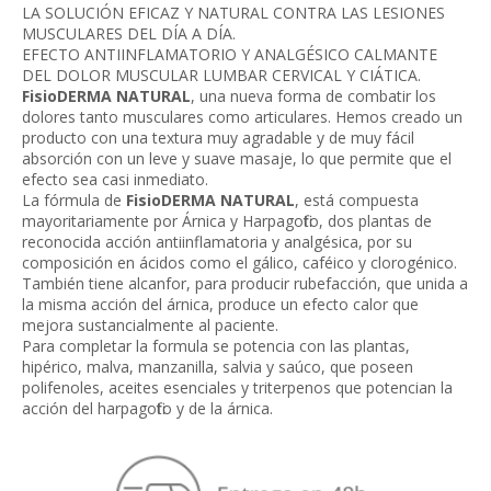
LA SOLUCIÓN EFICAZ Y NATURAL CONTRA LAS LESIONES
MUSCULARES DEL DÍA A DÍA.
EFECTO ANTIINFLAMATORIO Y ANALGÉSICO CALMANTE
DEL DOLOR MUSCULAR LUMBAR CERVICAL Y CIÁTICA.
FisioDERMA NATURAL
, una nueva forma de combatir los
dolores tanto musculares como articulares. Hemos creado un
producto con una textura muy agradable y de muy fácil
absorción con un leve y suave masaje, lo que permite que el
efecto sea casi inmediato.
La fórmula de
FisioDERMA NATURAL
, está compuesta
mayoritariamente por Árnica y Harpagofito, dos plantas de
reconocida acción antiinflamatoria y analgésica, por su
composición en ácidos como el gálico, caféico y clorogénico.
También tiene alcanfor, para producir rubefacción, que unida a
la misma acción del árnica, produce un efecto calor que
mejora sustancialmente al paciente.
Para completar la formula se potencia con las plantas,
hipérico, malva, manzanilla, salvia y saúco, que poseen
polifenoles, aceites esenciales y triterpenos que potencian la
acción del harpagofito y de la árnica.