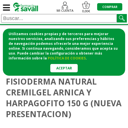
≡
0
COMPRAR
MI CUENTA
0,00€
Utilizamos cookies propias y de terceros para mejorar
¡COMPRA CÓMODAMENTE DESDE CASA Y RECOGE
nuestros servicios, analizando sus preferencias y hábitos
de navegación podemos ofrecerle una mejor experiencia
EN LA FARMACIA!
online. Si continua navegando, consideramos que acepta su
o si lo prefieres te lo mandamos a casa
uso. Puede cambiar la configuración u obtener
más
información
sobre la
POLÍTICA DE COOKIES
.
>
Botiquín y ortopedia
Masaje deportivo
ACEPTAR
FISIODERMA NATURAL
CREMILGEL ARNICA Y
HARPAGOFITO 150 G (NUEVA
PRESENTACION)