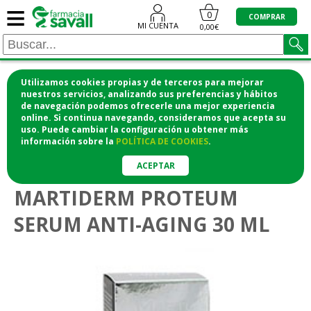
≡
0
COMPRAR
MI CUENTA
0,00€
Utilizamos cookies propias y de terceros para mejorar
¡COMPRA CÓMODAMENTE DESDE CASA Y RECOGE
nuestros servicios, analizando sus preferencias y hábitos
de navegación podemos ofrecerle una mejor experiencia
EN LA FARMACIA!
online. Si continua navegando, consideramos que acepta su
o si lo prefieres te lo mandamos a casa
uso. Puede cambiar la configuración u obtener
más
información
sobre la
POLÍTICA DE COOKIES
.
>
>
Higiene y cosmética
Cosmética facial
Antiedad
ACEPTAR
MARTIDERM PROTEUM
SERUM ANTI-AGING 30 ML