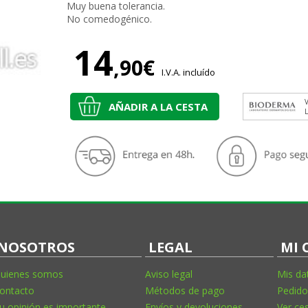
Muy buena tolerancia.
No comedogénico.
14
,90€
I.V.A. incluído
V
AÑADIR A LA CESTA
NOSOTROS
LEGAL
MI 
uienes somos
Aviso legal
Mis da
ontacto
Métodos de pago
Pedido
u opinión es importante
Envíos y devoluciones
Ver ce