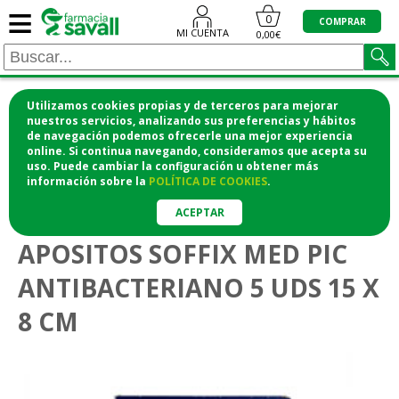
≡
0
COMPRAR
MI CUENTA
0,00€
Utilizamos cookies propias y de terceros para mejorar
¡COMPRA CÓMODAMENTE DESDE CASA Y RECOGE
nuestros servicios, analizando sus preferencias y hábitos
de navegación podemos ofrecerle una mejor experiencia
EN LA FARMACIA!
online. Si continua navegando, consideramos que acepta su
o si lo prefieres te lo mandamos a casa
uso. Puede cambiar la configuración u obtener
más
información
sobre la
POLÍTICA DE COOKIES
.
>
>
Botiquín y ortopedia
Protectores y apósitos
Apósitos
ACEPTAR
APOSITOS SOFFIX MED PIC
ANTIBACTERIANO 5 UDS 15 X
8 CM