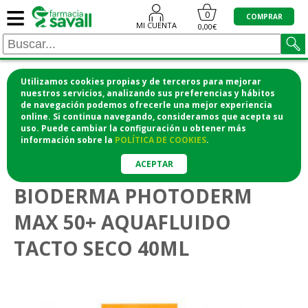
≡
0
COMPRAR
MI CUENTA
0,00€
Utilizamos cookies propias y de terceros para mejorar
¡COMPRA CÓMODAMENTE DESDE CASA Y RECOGE
nuestros servicios, analizando sus preferencias y hábitos
de navegación podemos ofrecerle una mejor experiencia
EN LA FARMACIA!
online. Si continua navegando, consideramos que acepta su
o si lo prefieres te lo mandamos a casa
uso. Puede cambiar la configuración u obtener
más
información
sobre la
POLÍTICA DE COOKIES
.
>
>
Higiene y cosmética
Protección solar
Protección solar
ACEPTAR
BIODERMA PHOTODERM
MAX 50+ AQUAFLUIDO
TACTO SECO 40ML