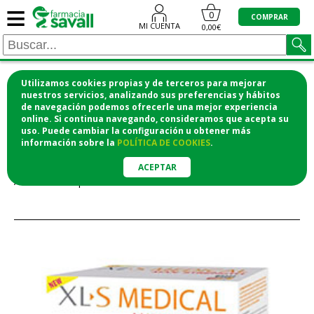
≡
0
COMPRAR
MI CUENTA
0,00€
Utilizamos cookies propias y de terceros para mejorar
¡COMPRA CÓMODAMENTE DESDE CASA Y RECOGE
nuestros servicios, analizando sus preferencias y hábitos
de navegación podemos ofrecerle una mejor experiencia
EN LA FARMACIA!
online. Si continua navegando, consideramos que acepta su
o si lo prefieres te lo mandamos a casa
uso. Puede cambiar la configuración u obtener
más
información
sobre la
POLÍTICA DE COOKIES
.
Error
ACEPTAR
Artículo no disponible