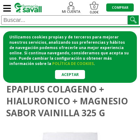
≡
0
COMPRAR
MI CUENTA
0,00€
Utilizamos cookies propias y de terceros para mejorar
¡COMPRA CÓMODAMENTE DESDE CASA Y RECOGE
nuestros servicios, analizando sus preferencias y hábitos
de navegación podemos ofrecerle una mejor experiencia
EN LA FARMACIA!
online. Si continua navegando, consideramos que acepta su
o si lo prefieres te lo mandamos a casa
uso. Puede cambiar la configuración u obtener
más
información
sobre la
POLÍTICA DE COOKIES
.
>
Vitaminas y suplementos
Articulaciones y huesos
ACEPTAR
EPAPLUS COLAGENO +
HIALURONICO + MAGNESIO
SABOR VAINILLA 325 G