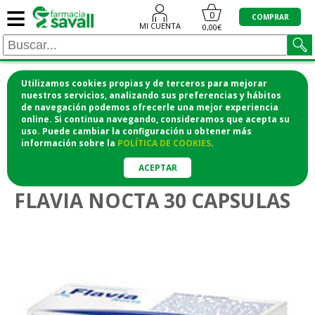
≡
0
COMPRAR
MI CUENTA
0,00€
Utilizamos cookies propias y de terceros para mejorar
¡COMPRA CÓMODAMENTE DESDE CASA Y RECOGE
nuestros servicios, analizando sus preferencias y hábitos
de navegación podemos ofrecerle una mejor experiencia
EN LA FARMACIA!
online. Si continua navegando, consideramos que acepta su
o si lo prefieres te lo mandamos a casa
uso. Puede cambiar la configuración u obtener
más
información
sobre la
POLÍTICA DE COOKIES
.
>
Vitaminas y suplementos
Menopausia
ACEPTAR
FLAVIA NOCTA 30 CAPSULAS