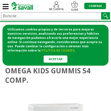
≡
0
COMPRAR
MI CUENTA
0,00€
Utilizamos cookies propias y de terceros para mejorar
¡COMPRA CÓMODAMENTE DESDE CASA Y RECOGE
nuestros servicios, analizando sus preferencias y hábitos
de navegación podemos ofrecerle una mejor experiencia
EN LA FARMACIA!
online. Si continua navegando, consideramos que acepta su
o si lo prefieres te lo mandamos a casa
uso. Puede cambiar la configuración u obtener
más
información
sobre la
POLÍTICA DE COOKIES
.
>
>
Vitaminas y suplementos
Multivitamínicos
Niños
ACEPTAR
OMEGA KIDS GUMMIS 54
COMP.