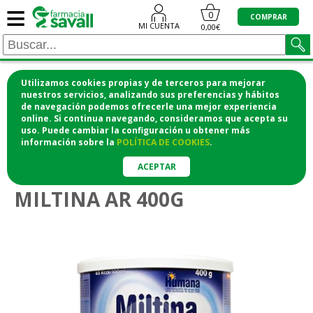
≡
0
COMPRAR
MI CUENTA
0,00€
Utilizamos cookies propias y de terceros para mejorar
¡COMPRA CÓMODAMENTE DESDE CASA Y RECOGE
nuestros servicios, analizando sus preferencias y hábitos
de navegación podemos ofrecerle una mejor experiencia
EN LA FARMACIA!
online. Si continua navegando, consideramos que acepta su
o si lo prefieres te lo mandamos a casa
uso. Puede cambiar la configuración u obtener
más
información
sobre la
POLÍTICA DE COOKIES
.
>
>
Bebé
Alimentación del bebé
Leche para bebé
ACEPTAR
MILTINA AR 400G