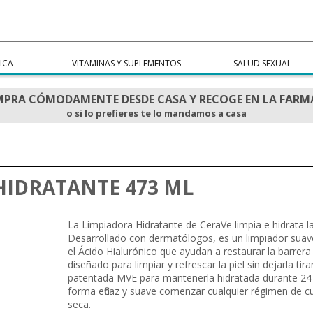
ICA
VITAMINAS Y SUPLEMENTOS
SALUD SEXUAL
PRA CÓMODAMENTE DESDE CASA Y RECOGE EN LA FARM
o si lo prefieres te lo mandamos a casa
HIDRATANTE 473 ML
La Limpiadora Hidratante de CeraVe limpia e hidrata la 
Desarrollado con dermatólogos, es un limpiador suav
el Ácido Hialurónico que ayudan a restaurar la barrer
diseñado para limpiar y refrescar la piel sin dejarla ti
patentada MVE para mantenerla hidratada durante 24
forma eficaz y suave comenzar cualquier régimen de cui
seca.​