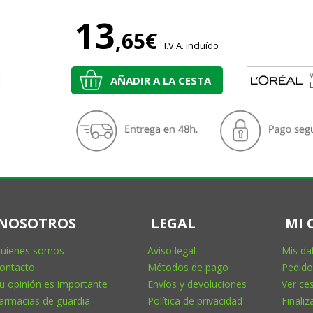
13
,65€
I.V.A. incluído
V
AÑADIR A LA CESTA
NOSOTROS
LEGAL
MI 
uienes somos
Aviso legal
Mis da
ontacto
Métodos de pago
Pedido
u opinión es importante
Envíos y devoluciones
Ver ce
armacias de guardia
Política de privacidad
Finaliz