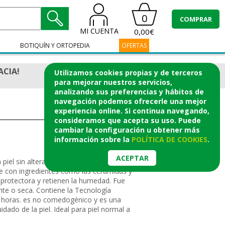
0
COMPRAR
MI CUENTA
0,00€
BOTIQUÍN Y ORTOPEDIA
OFERTAS
ACIA!
Utilizamos cookies propias y de terceros
para mejorar nuestros servicios,
analizando sus preferencias y hábitos de
navegación podemos ofrecerle una mejor
experiencia online. Si continua navegando,
consideramos que acepta su uso. Puede
cambiar la configuración u obtener
más
información
sobre la
POLÍTICA DE COOKIES
.
ACEPTAR
piel sin alterar la barrera cutánea.
e con ingredientes como las ceramidas y
a protectora y retienen la humedad. Fue
rante o seca. Contiene la Tecnología
 horas. es no comedogénico y es una
dado de la piel. Ideal para piel normal a