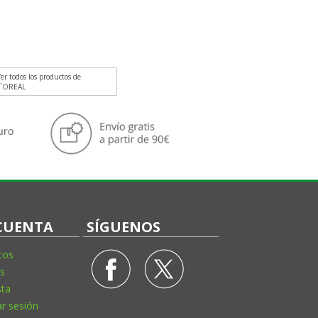
er todos los productos de
L´OREAL
CUENTA
SÍGUENOS
tos
s
sta
ar sesión