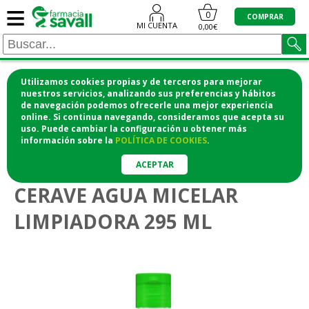
≡
0
COMPRAR
MI CUENTA
0,00€
Utilizamos cookies propias y de terceros para mejorar
¡COMPRA CÓMODAMENTE DESDE CASA Y RECOGE
nuestros servicios, analizando sus preferencias y hábitos
de navegación podemos ofrecerle una mejor experiencia
EN LA FARMACIA!
online. Si continua navegando, consideramos que acepta su
o si lo prefieres te lo mandamos a casa
uso. Puede cambiar la configuración u obtener
más
información
sobre la
POLÍTICA DE COOKIES
.
Higiene y cosmética
ACEPTAR
CERAVE AGUA MICELAR
LIMPIADORA 295 ML