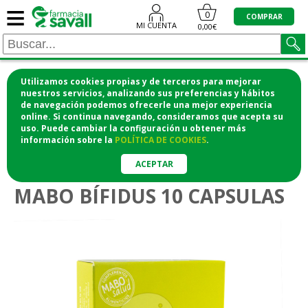
≡
0
COMPRAR
MI CUENTA
0,00€
Utilizamos cookies propias y de terceros para mejorar
¡COMPRA CÓMODAMENTE DESDE CASA Y RECOGE
nuestros servicios, analizando sus preferencias y hábitos
de navegación podemos ofrecerle una mejor experiencia
EN LA FARMACIA!
online. Si continua navegando, consideramos que acepta su
o si lo prefieres te lo mandamos a casa
uso. Puede cambiar la configuración u obtener
más
información
sobre la
POLÍTICA DE COOKIES
.
>
>
Vitaminas y suplementos
Defensas
Probióticos y prebióticos
ACEPTAR
MABO BÍFIDUS 10 CAPSULAS