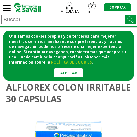
≡
0
COMPRAR
MI CUENTA
0,00€
Utilizamos cookies propias y de terceros para mejorar
¡COMPRA CÓMODAMENTE DESDE CASA Y RECOGE
nuestros servicios, analizando sus preferencias y hábitos
de navegación podemos ofrecerle una mejor experiencia
EN LA FARMACIA!
online. Si continua navegando, consideramos que acepta su
o si lo prefieres te lo mandamos a casa
uso. Puede cambiar la configuración u obtener
más
información
sobre la
POLÍTICA DE COOKIES
.
>
Vitaminas y suplementos
Problemas estomacales
ACEPTAR
ALFLOREX COLON IRRITABLE
30 CAPSULAS