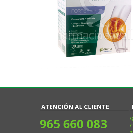
ATENCIÓN AL CLIENTE
965 660 083
Q
C
T