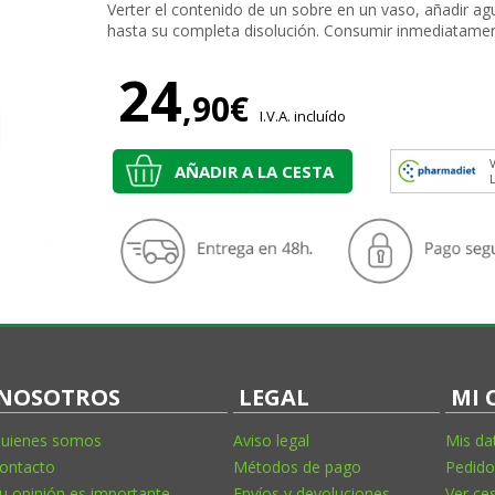
Verter el contenido de un sobre en un vaso, añadir agu
hasta su completa disolución. Consumir inmediatamen
24
,90€
I.V.A. incluído
V
AÑADIR A LA CESTA
NOSOTROS
LEGAL
MI 
uienes somos
Aviso legal
Mis da
ontacto
Métodos de pago
Pedido
u opinión es importante
Envíos y devoluciones
Ver ce