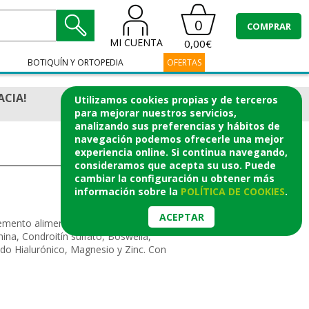
0
COMPRAR
MI CUENTA
0,00€
BOTIQUÍN Y ORTOPEDIA
OFERTAS
ACIA!
Utilizamos cookies propias y de terceros
para mejorar nuestros servicios,
analizando sus preferencias y hábitos de
navegación podemos ofrecerle una mejor
experiencia online. Si continua navegando,
consideramos que acepta su uso. Puede
cambiar la configuración u obtener
más
información
sobre la
POLÍTICA DE COOKIES
.
ACEPTAR
lemento alimenticioa base de Colágeno
ina, Condroitín sulfato, Boswelia,
do Hialurónico, Magnesio y Zinc. Con