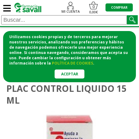
≡
0
COMPRAR
MI CUENTA
0,00€
Utilizamos cookies propias y de terceros para mejorar
¡COMPRA CÓMODAMENTE DESDE CASA Y RECOGE
nuestros servicios, analizando sus preferencias y hábitos
de navegación podemos ofrecerle una mejor experiencia
EN LA FARMACIA!
online. Si continua navegando, consideramos que acepta su
o si lo prefieres te lo mandamos a casa
uso. Puede cambiar la configuración u obtener
más
información
sobre la
POLÍTICA DE COOKIES
.
>
>
Higiene y cosmética
Higiene bucodental
Colutorios
ACEPTAR
PLAC CONTROL LIQUIDO 15
ML