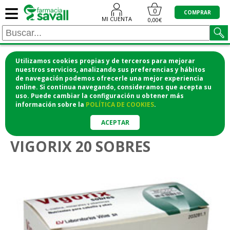
≡
0
COMPRAR
MI CUENTA
0,00€
Utilizamos cookies propias y de terceros para mejorar
¡COMPRA CÓMODAMENTE DESDE CASA Y RECOGE
nuestros servicios, analizando sus preferencias y hábitos
de navegación podemos ofrecerle una mejor experiencia
EN LA FARMACIA!
online. Si continua navegando, consideramos que acepta su
o si lo prefieres te lo mandamos a casa
uso. Puede cambiar la configuración u obtener
más
información
sobre la
POLÍTICA DE COOKIES
.
>
Vitaminas y suplementos
Cabello y uñas
ACEPTAR
VIGORIX 20 SOBRES