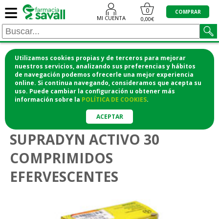
≡
0
COMPRAR
MI CUENTA
0,00€
Utilizamos cookies propias y de terceros para mejorar
¡COMPRA CÓMODAMENTE DESDE CASA Y RECOGE
nuestros servicios, analizando sus preferencias y hábitos
de navegación podemos ofrecerle una mejor experiencia
EN LA FARMACIA!
online. Si continua navegando, consideramos que acepta su
o si lo prefieres te lo mandamos a casa
uso. Puede cambiar la configuración u obtener
más
información
sobre la
POLÍTICA DE COOKIES
.
>
>
Vitaminas y suplementos
Multivitamínicos
Adultos
ACEPTAR
SUPRADYN ACTIVO 30
COMPRIMIDOS
EFERVESCENTES