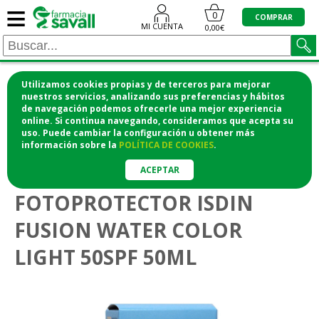
≡
0
COMPRAR
MI CUENTA
0,00€
Utilizamos cookies propias y de terceros para mejorar
¡COMPRA CÓMODAMENTE DESDE CASA Y RECOGE
nuestros servicios, analizando sus preferencias y hábitos
de navegación podemos ofrecerle una mejor experiencia
EN LA FARMACIA!
online. Si continua navegando, consideramos que acepta su
o si lo prefieres te lo mandamos a casa
uso. Puede cambiar la configuración u obtener
más
información
sobre la
POLÍTICA DE COOKIES
.
>
Higiene y cosmética
Protección solar
ACEPTAR
FOTOPROTECTOR ISDIN
FUSION WATER COLOR
LIGHT 50SPF 50ML