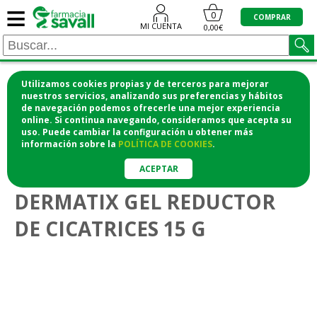
≡
0
COMPRAR
MI CUENTA
0,00€
Utilizamos cookies propias y de terceros para mejorar
¡COMPRA CÓMODAMENTE DESDE CASA Y RECOGE
nuestros servicios, analizando sus preferencias y hábitos
de navegación podemos ofrecerle una mejor experiencia
EN LA FARMACIA!
online. Si continua navegando, consideramos que acepta su
o si lo prefieres te lo mandamos a casa
uso. Puede cambiar la configuración u obtener
más
información
sobre la
POLÍTICA DE COOKIES
.
>
>
Higiene y cosmética
Cosmética facial
Pieles imperfectas
ACEPTAR
DERMATIX GEL REDUCTOR
DE CICATRICES 15 G