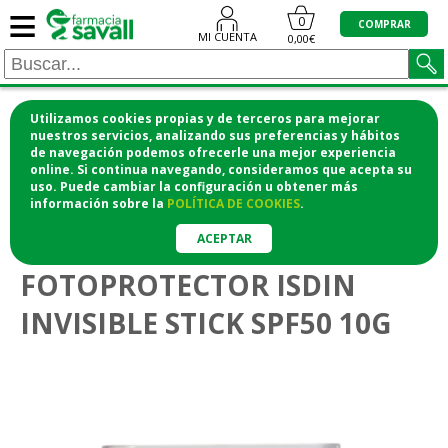
≡
0
COMPRAR
MI CUENTA
0,00€
Utilizamos cookies propias y de terceros para mejorar
¡COMPRA CÓMODAMENTE DESDE CASA Y RECOGE
nuestros servicios, analizando sus preferencias y hábitos
de navegación podemos ofrecerle una mejor experiencia
EN LA FARMACIA!
online. Si continua navegando, consideramos que acepta su
o si lo prefieres te lo mandamos a casa
uso. Puede cambiar la configuración u obtener
más
información
sobre la
POLÍTICA DE COOKIES
.
>
>
Higiene y cosmética
Protección solar
Protección solar
ACEPTAR
FOTOPROTECTOR ISDIN
INVISIBLE STICK SPF50 10G