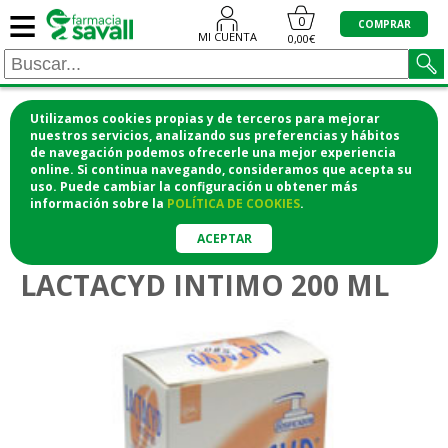
≡
0
COMPRAR
MI CUENTA
0,00€
Utilizamos cookies propias y de terceros para mejorar
¡COMPRA CÓMODAMENTE DESDE CASA Y RECOGE
nuestros servicios, analizando sus preferencias y hábitos
de navegación podemos ofrecerle una mejor experiencia
EN LA FARMACIA!
online. Si continua navegando, consideramos que acepta su
o si lo prefieres te lo mandamos a casa
uso. Puede cambiar la configuración u obtener
más
información
sobre la
POLÍTICA DE COOKIES
.
>
>
Higiene y cosmética
Higiene corporal
Higiene íntima
ACEPTAR
LACTACYD INTIMO 200 ML