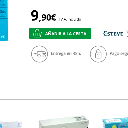
9
,90€
I.V.A. incluído
V
AÑADIR A LA CESTA