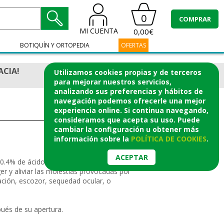
0
COMPRAR
MI CUENTA
0,00€
BOTIQUÍN Y ORTOPEDIA
OFERTAS
ACIA!
Utilizamos cookies propias y de terceros
para mejorar nuestros servicios,
analizando sus preferencias y hábitos de
navegación podemos ofrecerle una mejor
experiencia online. Si continua navegando,
consideramos que acepta su uso. Puede
cambiar la configuración u obtener
más
información
sobre la
POLÍTICA DE COOKIES
.
ACEPTAR
0.4% de ácido hialurónico, humectante y
ger y aliviar las molestias provocadas por
ación, escozor, sequedad ocular, o
ués de su apertura.