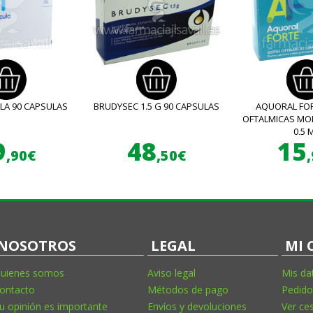
LA 90 CAPSULAS
BRUDYSEC 1.5 G 90 CAPSULAS
AQUORAL FO
OFTALMICAS MO
0,5 
9
48
15
,90€
,50€
NOSOTROS
LEGAL
MI 
uienes somos
Aviso legal
Mis da
ontacto
Métodos de pago
Pedido
u opinión es importante
Envíos y devoluciones
Ver ce