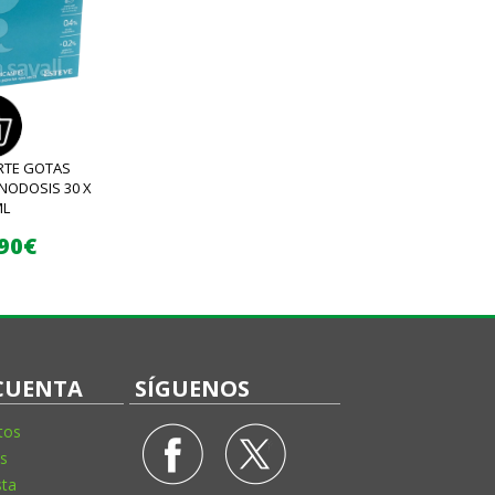
RTE GOTAS
NODOSIS 30 X
ML
,90€
CUENTA
SÍGUENOS
tos
s
sta