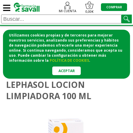
≡
0
COMPRAR
MI CUENTA
0,00€
Utilizamos cookies propias y de terceros para mejorar
¡COMPRA CÓMODAMENTE DESDE CASA Y RECOGE
nuestros servicios, analizando sus preferencias y hábitos
de navegación podemos ofrecerle una mejor experiencia
EN LA FARMACIA!
online. Si continua navegando, consideramos que acepta su
o si lo prefieres te lo mandamos a casa
uso. Puede cambiar la configuración u obtener
más
información
sobre la
POLÍTICA DE COOKIES
.
>
Higiene y cosmética
Cuidado ocular
ACEPTAR
LEPHASOL LOCION
LIMPIADORA 100 ML