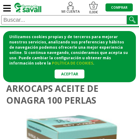
≡
0
COMPRAR
MI CUENTA
0,00€
Utilizamos cookies propias y de terceros para mejorar
¡COMPRA CÓMODAMENTE DESDE CASA Y RECOGE
nuestros servicios, analizando sus preferencias y hábitos
de navegación podemos ofrecerle una mejor experiencia
EN LA FARMACIA!
online. Si continua navegando, consideramos que acepta su
o si lo prefieres te lo mandamos a casa
uso. Puede cambiar la configuración u obtener
más
información
sobre la
POLÍTICA DE COOKIES
.
>
Vitaminas y suplementos
Menopausia
ACEPTAR
ARKOCAPS ACEITE DE
ONAGRA 100 PERLAS