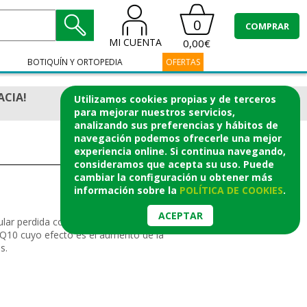
0
COMPRAR
MI CUENTA
0,00€
BOTIQUÍN Y ORTOPEDIA
OFERTAS
ACIA!
Utilizamos cookies propias y de terceros
para mejorar nuestros servicios,
analizando sus preferencias y hábitos de
navegación podemos ofrecerle una mejor
experiencia online. Si continua navegando,
consideramos que acepta su uso. Puede
cambiar la configuración u obtener
más
información
sobre la
POLÍTICA DE COOKIES
.
ACEPTAR
ular perdida con la edad, mejorando la
 Q10 cuyo efecto es el aumento de la
s.