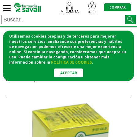
≡
0
COMPRAR
MI CUENTA
0,00€
Utilizamos cookies propias y de terceros para mejorar
¡COMPRA CÓMODAMENTE DESDE CASA Y RECOGE
nuestros servicios, analizando sus preferencias y hábitos
de navegación podemos ofrecerle una mejor experiencia
EN LA FARMACIA!
online. Si continua navegando, consideramos que acepta su
o si lo prefieres te lo mandamos a casa
uso. Puede cambiar la configuración u obtener
más
información
sobre la
POLÍTICA DE COOKIES
.
Error
ACEPTAR
Artículo no disponible